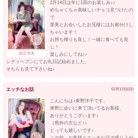
2月14日は年に1回のお楽しみ♪♪
めちゃくちゃ美味しいチョコ見つけたの
で
里美とお会いしたお兄様にはお裾分けし
ちゃいます！
お持ち帰りも良し！一緒に食べても良
し！
楽しみにしてね♪♪
シティヘブンにてお礼日記始めました。
そちらも見て下さいね♪
エッチなお話
02月12日(日)
こんにちは♪東野洋子です。
東野に会いに来て頂いてるお客様、
ありがとうございます♪
（県外の方など♪）
とっても嬉しいです♪
この前、お客様とエッチな話で盛り上が