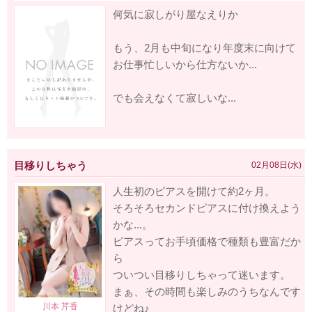
何気に寂しがり屋なえりか
もう、2月も中旬になり年度末に向けて
お仕事忙しいから仕方ないか...
でも会えなくて寂しいな...
目移りしちゃう
02月08日(水)
人生初のピアスを開けて約2ヶ月。
そろそろセカンドピアスに付け換えよう
かな...。
ピアスってお手頃価格で種類も豊富だか
ら
ついつい目移りしちゃって迷います。
まぁ、その時間も楽しみのうちなんです
けどね♪