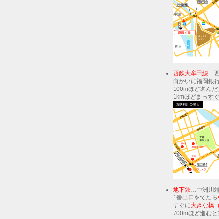
西鉄大牟田線
…
向かいに福岡銀
100mほど進ん
1kmほどまっす
地下鉄
…中洲川
1番出口をでたら
すぐに
大きな橋
700mほど進む