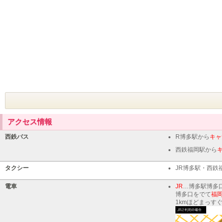
アクセス情報
西鉄バス
R博多駅から
キャ
西鉄福岡駅から
タクシー
JR博多駅・西鉄
電車
JR
…博多駅博多口
博多口をでて
福
1kmほどまっす