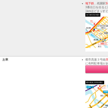
地下鉄
…祇園駅
3
3番出口を出る
1kmほどまっす
お車
都市高速３号線
に有料駐車場が