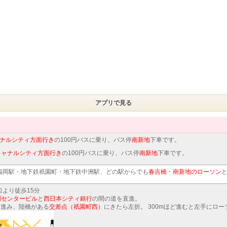
アプリで見る
ナルシティ方面行き
の100円バスに乗り、バス停
南新地
下車です。
キャナルシティ方面行き
の100円バスに乗り、バス停
南新地
下車です。
福岡駅・地下鉄祇園町・地下鉄中洲駅、どの駅からでも
春吉橋
・
南新地のローソン
より徒歩15分
岡センタービル
と
西日本シティ銀行
の間の道を直進。
ぐ進み、陸橋がある
交差点（祇園町西）
にきたら左折。 300mほど進むと左手にロ