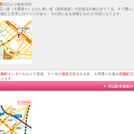
番
出口より徒歩10分
と広い道（大博通り）と少し狭い道（国体道路）の交差点の角に出てくる。すぐ隣に
ぐ進むと左手にローソンがあり、その先にある楽園ビルの が当店になります。
呉服町インター
をおりて直進、すぐ先の
蔵本
交差点を左折、大博通りを進み
祇園町
交
あります。
周辺駐車場案内