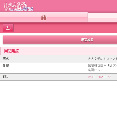
ホーム
周辺地図
周辺地図
店名
大人女子のちょっと
住所
福岡県福岡市博多区中州
楽園ビル 7Ｆ
TEL
☏092-262-1053