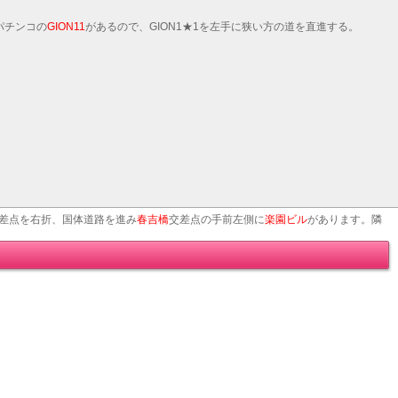
パチンコの
GION11
があるので、GION1★1を左手に狭い方の道を直進する。
差点を右折、国体道路を進み
春吉橋
交差点の手前左側に
楽園ビル
があります。隣